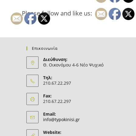
Please follow and like us:
Επικοινωνία
Διεύθυνση:
Θ. Οικονόμου 4-6 Νέο Ψυχικό
Τηλ:
210.67.22.297
Fax:
210.67.22.297
Email:
Opens
info@typokinisi.gr
in
your
Website:
application