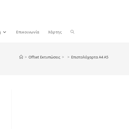
Toggle
ή
Επικοινωνία
Χάρτης
website
>
Offset Εκτυπώσεις
>
>
Επιστολόχαρτα Α4 Α5
search