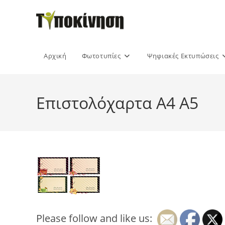
Skip
to
content
Αρχική
Φωτοτυπίες
Ψηφιακές Εκτυπώσεις
Επιστολόχαρτα Α4 Α5
Please follow and like us: