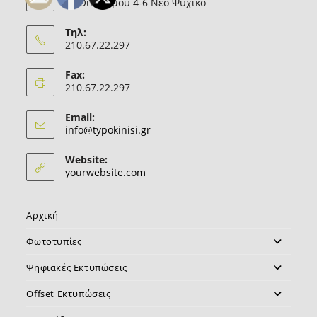
Θ. Οικονόμου 4-6 Νέο Ψυχικό
Τηλ:
210.67.22.297
Fax:
210.67.22.297
Email:
Opens
info@typokinisi.gr
in
your
Website:
application
yourwebsite.com
Αρχική
Φωτοτυπίες
Ψηφιακές Εκτυπώσεις
Offset Εκτυπώσεις