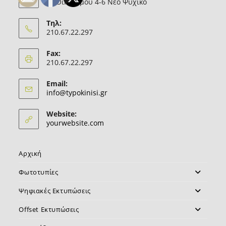
Θ. Οικονόμου 4-6 Νέο Ψυχικό
Τηλ:
210.67.22.297
Fax:
210.67.22.297
Email:
Opens
info@typokinisi.gr
in
your
Website:
application
yourwebsite.com
Αρχική
Φωτοτυπίες
Ψηφιακές Εκτυπώσεις
Offset Εκτυπώσεις