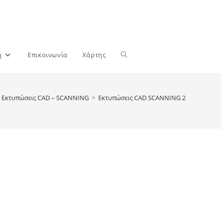
Toggle
ή
Επικοινωνία
Χάρτης
website
Εκτυπώσεις CAD – SCANNING
>
Εκτυπώσεις CAD SCANNING 2
search