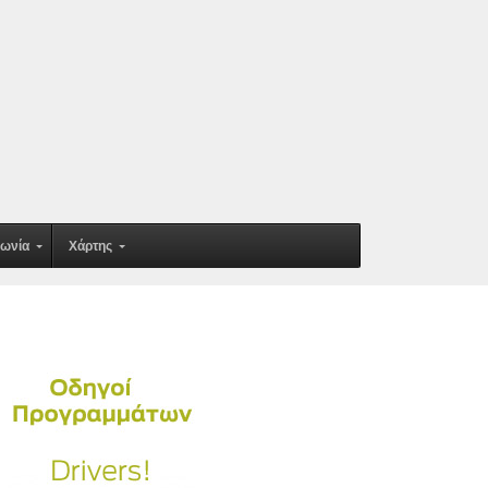
νωνία
Χάρτης