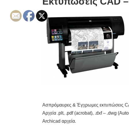
Εκτυπώσεις CAD 
Ασπρόμαυρες & Έγχρωμες εκτυπώσεις 
Αρχεία .plt, .pdf (acrobat), .dxf – .dwg (Au
Archicad αρχεία.