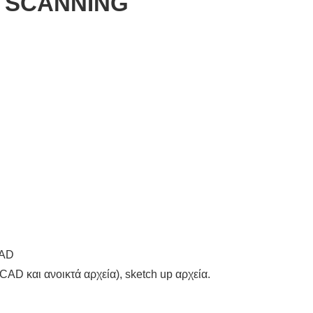
– SCANNING
CAD
toCAD και ανοικτά αρχεία), sketch up αρχεία.