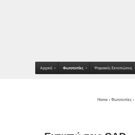
↓
Skip
to
Main
Content
Main
Αρχική
Φωτοτυπίες
Ψηφιακές Εκτυπώσεις
Navigation
Home
›
Φωτοτυπίες
›